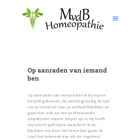
MVDB HOMEOPATHIE
Homeopathie
HOME
DE HOMEOPAAT
WAT IS HOMEOPATHIE?
VOOR WIE IS HOMEOPATHIE BEDOELD?
Op aanraden van iemand
ben
ERVARINGEN
CONSULT
Op aanraden van iemand ben ik bij myron
INTAKE FORMULIER
terecht gekomen, Hij neemt grondig de tijd
TARIEVEN
om te luisteren naar je verhaal/klachten en
gaat hier ook op een professionele
CONTACT
empatische manier dieper op in. Hij heeft
VOORWAARDEN EN OVEREENKOMSTEN
mij enorm geholpen waardoor ik nu
klachten vrij door het leven kan gaan. Ik
raad het iedereen aan als de reguliere