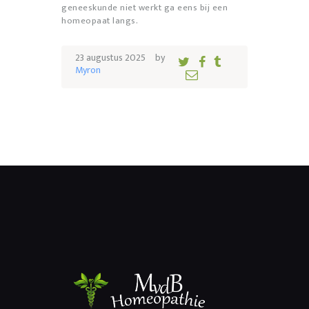
geneeskunde niet werkt ga eens bij een
homeopaat langs.
23 augustus 2025
by
Myron